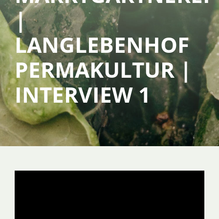
|
SERVICE
LANGLEBENHOF
PERMAKULTUR |
ÜBER UNS
INTERVIEW 1