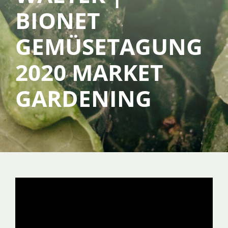
BIONET
SERVICE
GEMÜSETAGUNG
2020 MARKET
ÜBER UNS
GARDENING