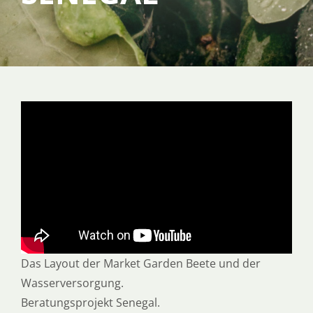
SERVICE
ÜBER UNS
Das Layout der Market Garden Beete und der
Wasserversorgung.
Beratungsprojekt Senegal.