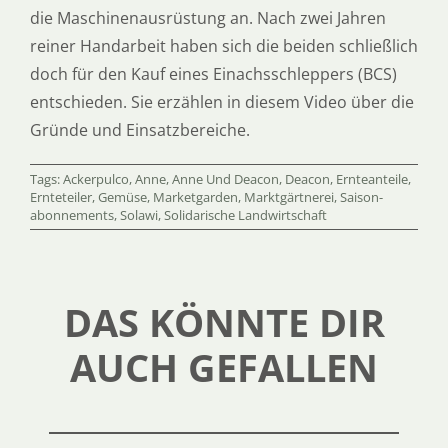
die Maschinenausrüstung an. Nach zwei Jahren
reiner Handarbeit haben sich die beiden schließlich
doch für den Kauf eines Einachsschleppers (BCS)
entschieden. Sie erzählen in diesem Video über die
Gründe und Einsatzbereiche.
Tags:
Ackerpulco
,
Anne
,
Anne Und Deacon
,
Deacon
,
Ernteanteile
,
Ernteteiler
,
Gemüse
,
Marketgarden
,
Marktgärtnerei
,
Saison-
abonnements
,
Solawi
,
Solidarische Landwirtschaft
DAS KÖNNTE DIR
AUCH GEFALLEN