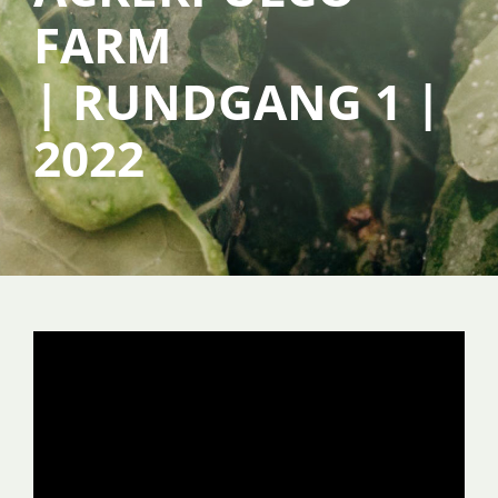
FARM
SERVICE
| RUNDGANG 1 |
2022
ÜBER UNS