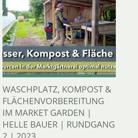
WASCHPLATZ, KOMPOST &
2
FLÄCHENVORBEREITUNG
A
IM MARKET GARDEN |
|
HELLE BAUER | RUNDGANG
R
2 | 2023
13.