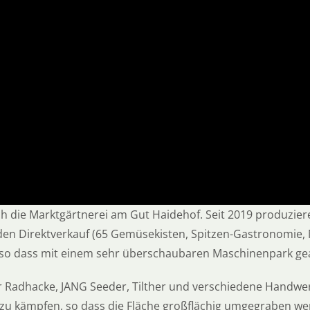
die Marktgärtnerei am Gut Haidehof. Seit 2019 produzieren
den Direktverkauf (65 Gemüsekisten, Spitzen-Gastronomie, 
t, so dass mit einem sehr überschaubaren Maschinenpark ge
ur Radhacke, JANG Seeder, Tilther und verschiedene Handwe
 zu kämpfen, so dass die Fläche großflächig umgegraben 