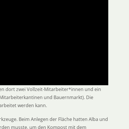
 dort zwei Vollzeit-Mitarbeiter*innen und ein
Mitarbeiterkantinen und Bauernmarkt). Die
arbeitet werden kann.
rkzeuge. Beim Anlegen der Fläche hatten Alba und
werden musste, um den Kompost mit dem