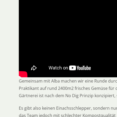
Gemeinsam mit Alba machen wir eine Runde durch 
Praktikant auf rund 2400m2 frisches Gemüse für 
Gärtnerei ist nach dem No Dig Prinzip konzipier
Es gibt also keinen Einachsschlepper, sondern n
das Team jedoch mit schlechter Kompostqualität