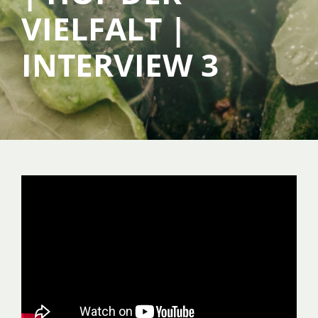
VIELFALT |
SERVICE
INTERVIEW 3
ÜBER UNS