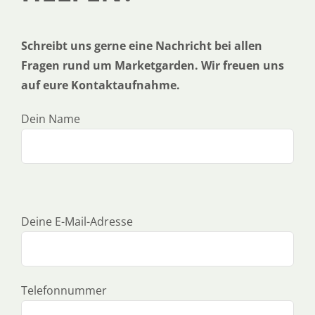
SERVICE
Schreibt uns gerne eine Nachricht bei allen
Fragen rund um Marketgarden. Wir freuen uns
auf eure Kontaktaufnahme.
ÜBER UNS
Dein Name
Bitte lasse dieses Feld leer.
Bitte lasse dieses Feld leer.
Deine E-Mail-Adresse
Telefonnummer