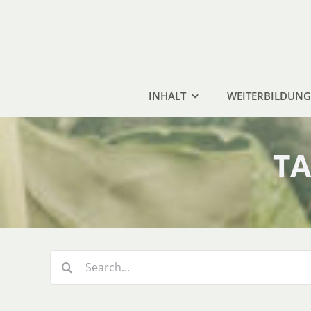
Zum
Inhalt
springen
INHALT
WEITERBILDUNG
TA
Suche
nach: