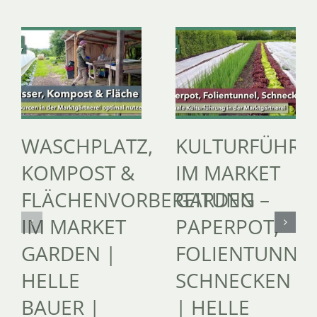
WASCHPLATZ,
KULTURFÜHR
KOMPOST &
IM MARKET
FLÄCHENVORBEREITUNG
GARDEN –
IM MARKET
PAPERPOT,
GARDEN |
FOLIENTUNNEL
HELLE
SCHNECKEN
BAUER |
| HELLE