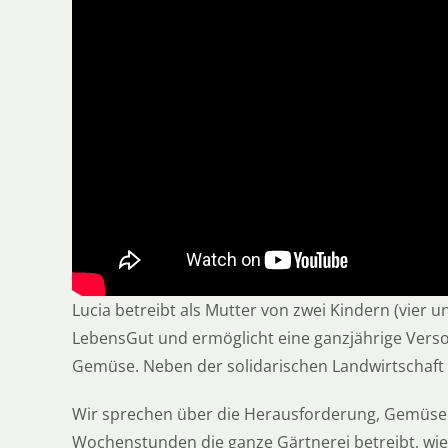
Lucia betreibt als Mutter von zwei Kindern (vier 
LebensGut und ermöglicht eine ganzjährige Vers
Gemüse. Neben der solidarischen Landwirtschaft gi
Wir sprechen über die Herausforderung, Gemüsebau
Wochenstunden die ganze Gärtnerei betreibt, wi