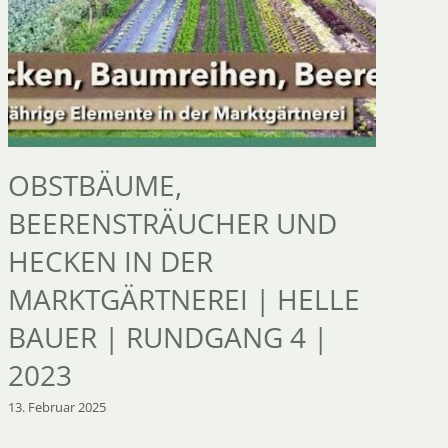
OBSTBÄUME,
W
BEERENSTRÄUCHER UND
F
HECKEN IN DER
I
MARKTGÄRTNEREI | HELLE
H
BAUER | RUNDGANG 4 |
2
2023
13.
13. Februar 2025