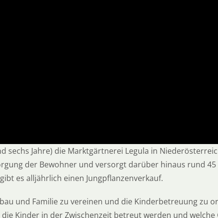
und sechs Jahre) die Marktgärtnerei Legula in Niederösterrei
orgung der Bewohner und versorgt darüber hinaus rund 45
bt es alljährlich einen Jungpflanzenverkauf.
 und Familie zu vereinen und die Kinderbetreuung zu organ
e die Kinder in der Zwischenzeit betreut werden und welc