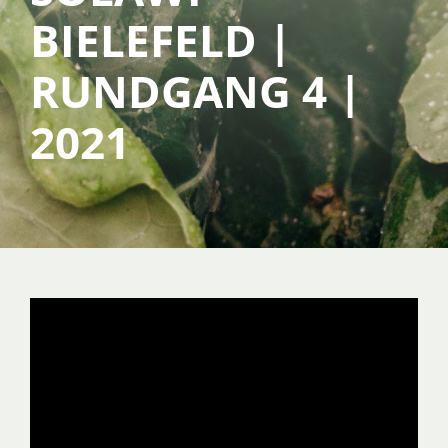
BIELEFELD |
SERVICE
RUNDGANG 4 |
2021
ÜBER UNS