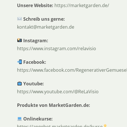
Unsere Website:
⁠⁠⁠⁠⁠⁠⁠⁠https://marketgarden.de/⁠⁠⁠⁠⁠⁠⁠⁠
Schreib uns gerne:
⁠⁠⁠⁠⁠⁠⁠⁠kontakt@marketgarden.de⁠⁠⁠⁠⁠⁠⁠⁠
Instagram:
⁠⁠⁠⁠⁠⁠⁠⁠https://www.instagram.com/relavisio⁠⁠⁠⁠⁠⁠⁠⁠
Facebook:
⁠⁠⁠⁠⁠⁠⁠⁠https://www.facebook.com/RegenerativerGemuesebau/⁠⁠
Youtube:
⁠⁠⁠⁠⁠⁠⁠⁠https://www.youtube.com/@ReLaVisio⁠⁠⁠⁠⁠⁠⁠⁠
Produkte von MarketGarden.de:
Onlinekurse:
⁠⁠⁠⁠⁠⁠⁠⁠https://angebot.marketgarden.de/kurse⁠⁠⁠⁠⁠⁠⁠⁠