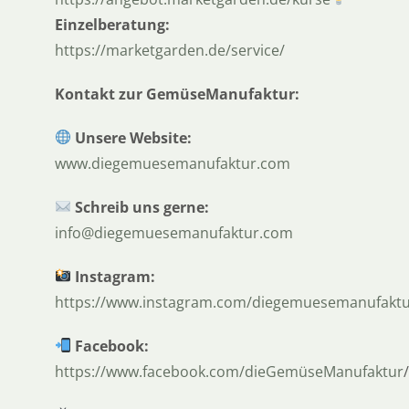
Einzelberatung:
⁠⁠⁠⁠⁠⁠⁠⁠https://marketgarden.de/service/⁠⁠⁠⁠⁠⁠⁠⁠
Kontakt zur GemüseManufaktur:
Unsere Website:
⁠⁠⁠⁠⁠⁠⁠⁠www.diegemuesemanufaktur.com⁠⁠⁠⁠⁠⁠⁠⁠
Schreib uns gerne:
⁠⁠⁠⁠⁠⁠⁠⁠info@diegemuesemanufaktur.com⁠⁠⁠⁠⁠⁠⁠⁠
Instagram:
⁠⁠⁠⁠⁠⁠⁠⁠https://www.instagram.com/diegemuesemanufaktur/⁠⁠⁠⁠⁠
Facebook:
⁠⁠⁠⁠⁠⁠⁠⁠https://www.facebook.com/dieGemüseManufaktur⁠⁠⁠⁠⁠⁠⁠⁠
/