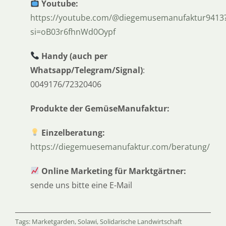
Youtube:
⁠⁠⁠⁠⁠⁠⁠⁠https://youtube.com/@diegemusemanufaktur9413
si=oB03r6fhnWd0Oypf⁠⁠⁠⁠⁠⁠⁠⁠
Handy
(auch per
Whatsapp/Telegram/Signal)
:
0049176/72320406
Produkte der GemüseManufaktur:
Einzelberatung:
⁠⁠⁠⁠⁠⁠⁠⁠https://diegemuesemanufaktur.com/beratung/⁠⁠⁠⁠⁠⁠⁠⁠
Online Marketing für Marktgärtner:
sende uns bitte eine E-Mail
Tags:
Marketgarden
,
Solawi
,
Solidarische Landwirtschaft