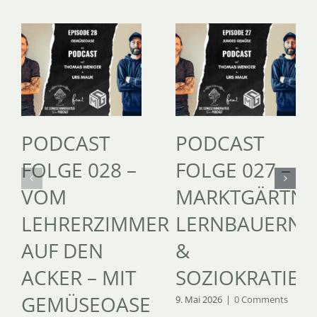
PODCAST
PODCAST
FOLGE 028 –
FOLGE 027 –
VOM
MARKTGÄRTNE
LEHRERZIMMER
LERNBAUERNH
AUF DEN
&
ACKER – MIT
SOZIOKRATIE
GEMÜSEOASE
9. Mai 2026
|
0 Comments