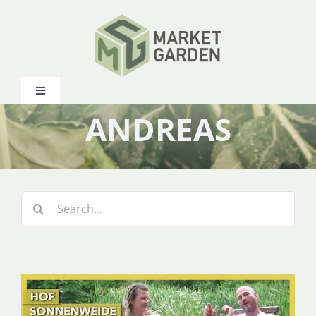
Zum
Inhalt
springen
Toggle
Navigation
ANDREAS
INHALT
WEITERBILDUNG
Suche
nach:
START-UP COACHING
MEIN BUCH
WERKZEUGE