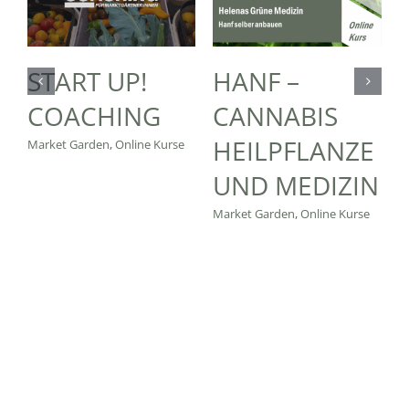
START UP!
HANF –
COACHING
CANNABIS
HEILPFLANZE
Market Garden
,
Online Kurse
UND MEDIZIN
Market Garden
,
Online Kurse
G
O