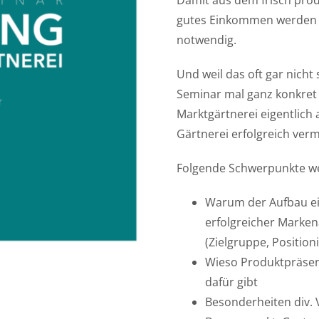
Damit aus dem frisch prod
gutes Einkommen werden k
notwendig.
Und weil das oft gar nicht
Seminar mal ganz konkret 
Marktgärtnerei eigentlic
Gärtnerei erfolgreich ver
Folgende Schwerpunkte w
Warum der Aufbau ei
erfolgreicher Marken
(Zielgruppe, Position
Wieso Produktpräsent
dafür gibt
Besonderheiten div.