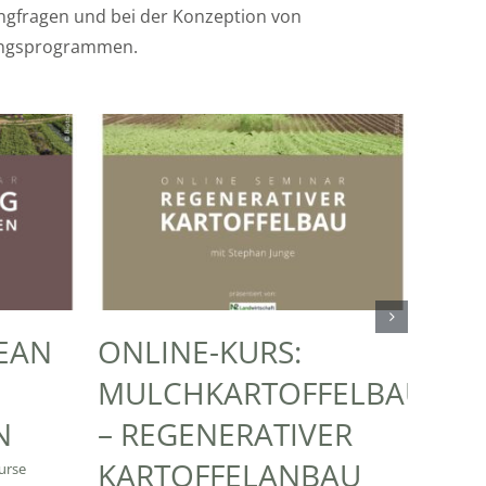
ngfragen und bei der Konzeption von
dungsprogrammen.
LEAN
ONLINE-KURS:
ONL
MULCHKARTOFFELBAU
ZWI
N
– REGENERATIVER
UN
KARTOFFELANBAU
BOD
urse