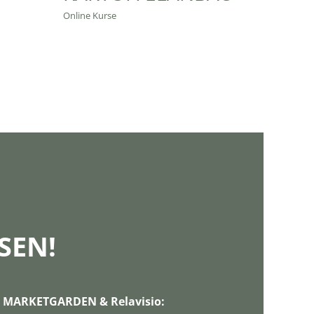
Online Kurse
Market 
SEN!
on MARKETGARDEN & Relavisio: