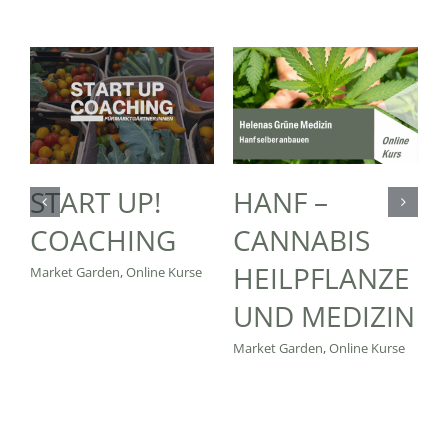
START UP!
HANF –
COACHING
CANNABIS
HEILPFLANZE
Market Garden
,
Online Kurse
UND MEDIZIN
Market Garden
,
Online Kurse
G
O